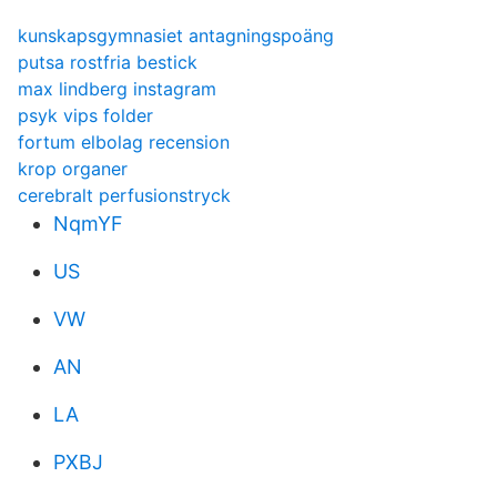
kunskapsgymnasiet antagningspoäng
putsa rostfria bestick
max lindberg instagram
psyk vips folder
fortum elbolag recension
krop organer
cerebralt perfusionstryck
NqmYF
US
VW
AN
LA
PXBJ