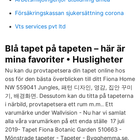
Försäkringskassan sjukersättning corona
Vts services pvt ltd
Blå tapet på tapeten – här är
mina favoriter • Husligheter
Nu kan du provtapetsera din tapet online hos
oss för den bästa överblicken till ditt Fiona Home
NW 559041 Jungles, 패턴 디자인, 영감, 집안 꾸미
기, 배경화면. Dessutom kan du titta på tapeterna
i närbild, provtapetsera ett rum m.m.. Ett
varumärke under Wallvision - Nu har vi samlat
alla våra varumärken på ett enda ställe 17 juli
2019- Tapet Fiona Botanic Garden 510663 -
Mönstrade tapeter - Tapeter - Bygghemma.se.